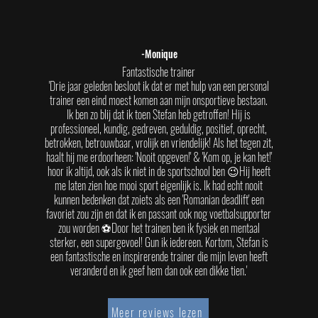
-Monique
Fantastische trainer
'Drie jaar geleden besloot ik dat er met hulp van een personal
trainer een eind moest komen aan mijn onsportieve bestaan.
Ik ben zo blij dat ik toen Stefan heb getroffen! Hij is
professioneel, kundig, gedreven, geduldig, positief, oprecht,
betrokken, betrouwbaar, vrolijk en vriendelijk! Als het tegen zit,
haalt hij me erdoorheen: 'Nooit opgeven!' & 'Kom op, je kan het!'
hoor ik altijd, ook als ik niet in de sportschool ben 😉
Hij heeft
me laten zien hoe mooi sport eigenlijk is. Ik had echt nooit
kunnen bedenken dat zoiets als een 'Romanian deadlift' een
favoriet zou zijn en dat ik en passant ook nog voetbalsupporter
zou worden ⚽️
Door het trainen ben ik fysiek en mentaal
sterker, een supergevoel! Gun ik iedereen. Kortom, Stefan is
een fantastische en inspirerende trainer die mijn leven heeft
veranderd en ik geef hem dan ook een dikke tien.'
Meer reviews lezen