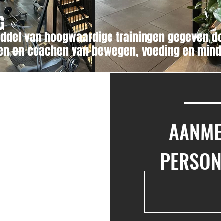
G
iddel van hoogwaardige training
en
gegeven d
den en coachen van bewegen, voeding en min
AANME
PERSON