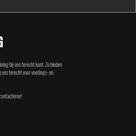
G
ining bij ons terecht kunt. Zo bieden
j ons terecht voor voedings- en
 contacteren!