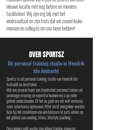
nieuwe locatie met nog betere en mooiere
faciliteiten!
Wij zijn erg blij met het
eindresultaat en zijn trots dat we zoveel leuke
mensen en collega's om ons heen hebben!
OVER SPORTSZ
Dé personal training studio in Hendrik
Ido Ambacht
Sportsz is dé personal training studio van Hendrik Ido
Ambacht en omstreken.
Met ons ervaren team van (medische) personal trainers en
jarenlange ervaring en expertise kunnen wij u op ieder
gebied ondersteunen. Of het nu gaat om vet wilt verliezen,
meer spiermassa opbouwen, fitter en/of energieker worden,
hulp bij het revalideren van een blessure of juist advies op
het gebied van voeding, stress, lifestyle coaching.
Onze kennis reikt verder dan alleen training geven en