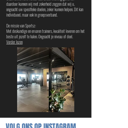
daardoor kunnen wij met zekerheid zeggen dat wij u,
ongeacht uw specifieke doelen, zeker kunnen helpen. Dit kan
individueel, maar ook in groepsverband.
De missie van Sportsz:
Met deskundige en ervaren trainers, kwaliteit leveren om het
beste uit jezelf te halen. Ongeacht je niveau of doel.
Verder lezen
VOLG ONS OP INSTAGRAM